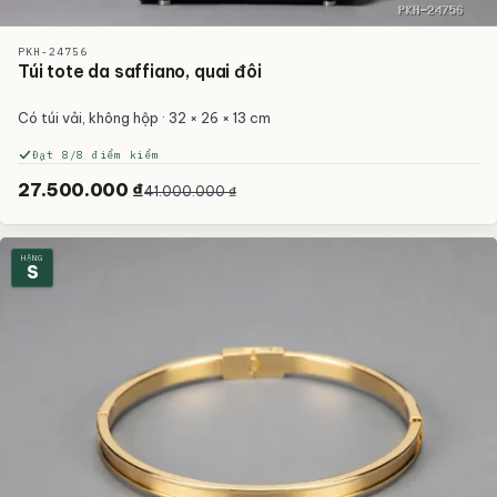
PKH-24756
Túi tote da saffiano, quai đôi
Có túi vải, không hộp · 32 × 26 × 13 cm
Đạt 8/8 điểm kiểm
27.500.000 ₫
41.000.000 ₫
HẠNG
S