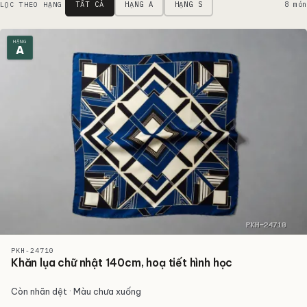
Danh sách sản phẩm
TẤT CẢ
HẠNG A
HẠNG S
8 món
LỌC THEO HẠNG
HẠNG
A
PKH-24710
Khăn lụa chữ nhật 140cm, hoạ tiết hình học
Còn nhãn dệt · Màu chưa xuống