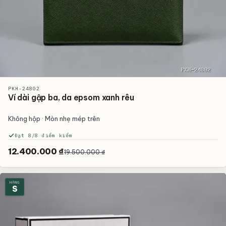
PKH-24802
Ví dài gập ba, da epsom xanh rêu
Không hộp · Mòn nhẹ mép trên
Đạt 8/8 điểm kiểm
12.400.000 ₫
19.500.000 ₫
HẠNG
S