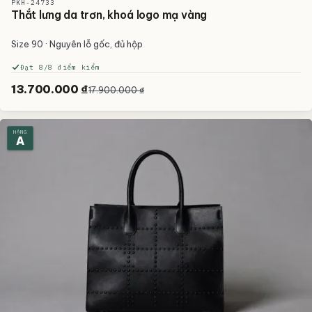
PKH-24733
Thắt lưng da trơn, khoá logo mạ vàng
Size 90 · Nguyên lỗ gốc, đủ hộp
Đạt 8/8 điểm kiểm
13.700.000 ₫
17.900.000 ₫
HẠNG
A