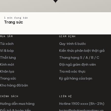
1 món đang bán
Trang sức
MUA SẮM
GIÁM ĐỊNH
Túi xách
Quy trình 6 bước
Ví & bóp
Kiến thức phân biệt thật giả
Thắt lưng
Thang hạng S / A / B / C
Kính mát
Đội ngũ giám định viên
Khăn lụa
Tra mã xác thực
Trang sức
Ký gửi hàng của bạn
Kho hàng đã bán
CHÍNH SÁCH
LIÊN HỆ
Hướng dẫn mua hàng
Hotline
1900 xxxx
(8h–21h)
Đổi trả & hoàn tiền
hotro@phukienhanghieu.vn