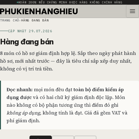
HOÀN 200% NẾU CHỨNG MINH ĐƯỢC HÀNG KHÔNG CHÍNH HÃNG
TRANG CHỦ
HÀNG ĐANG BÁN
CẬP NHẬT 29.07.2026
Hàng đang bán
8 món có hồ sơ giám định hợp lệ. Sắp theo ngày phát hành
hồ sơ, mới nhất trước — đây là tiêu chí sắp xếp duy nhất,
không có vị trí trả tiền.
Đọc nhanh:
mọi món đều đạt
toàn bộ điểm kiểm áp
dụng được
và có hai chữ ký giám định độc lập. Món
nào không có bộ phận tương ứng thì điểm đó ghi
không áp dụng
, không tính là đạt. Giá đã gồm VAT và
phí giám định.