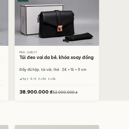
PKH-24817
u
Túi đeo vai da bê, khóa xoay đồng
Đầy đủ hộp, túi vải, thẻ · 24 × 16 × 9 cm
Đạt 8/8 điểm kiểm
38.900.000 ₫
52.000.000 ₫