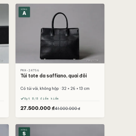
HẠNG
A
PKH-24756
Túi tote da saffiano, quai đôi
Có túi vải, không hộp · 32 × 26 × 13 cm
Đạt 8/8 điểm kiểm
27.500.000 ₫
41.000.000 ₫
HẠNG
S