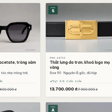
HẠNG
S
PKH-24733
acetate, tròng xám
Thắt lưng da trơn, khoá logo mạ
vàng
 tóc nhẹ tròng trái
Size 90 · Nguyên lỗ gốc, đủ hộp
ểm
Đạt 8/8 điểm kiểm
13.700.000 ₫
.400.000 ₫
17.900.000 ₫
HẠNG
A