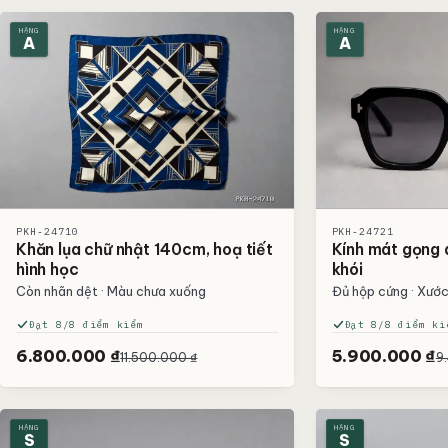
HẠNG
HẠNG
A
A
PKH-24710
PKH-24721
Khăn lụa chữ nhật 140cm, hoạ tiết
Kính mát gọng 
hình học
khói
Còn nhãn dệt · Màu chưa xuống
Đủ hộp cứng · Xước
Đạt 8/8 điểm kiểm
Đạt 8/8 điểm ki
6.800.000 ₫
5.900.000 ₫
11.500.000 ₫
9
HẠNG
HẠNG
S
S