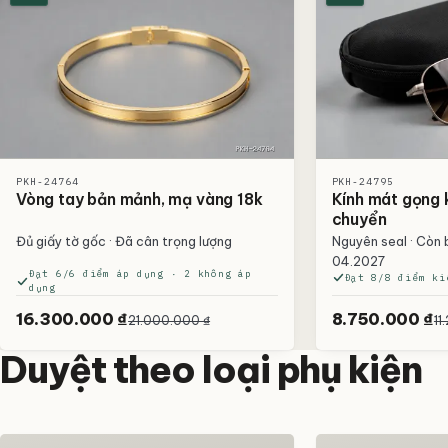
PKH-24764
PKH-24795
Vòng tay bản mảnh, mạ vàng 18k
Kính mát gọng k
chuyển
Đủ giấy tờ gốc · Đã cân trọng lượng
Nguyên seal · Còn
04.2027
Đạt 6/6 điểm áp dụng · 2 không áp
Đạt 8/8 điểm ki
dụng
16.300.000 ₫
8.750.000 ₫
21.000.000 ₫
11
Duyệt theo loại phụ kiện