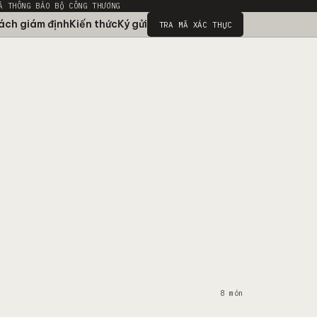
Ã THÔNG BÁO BỘ CÔNG THƯƠNG
ách giám định
Kiến thức
Ký gửi
TRA MÃ XÁC THỰC
8 món