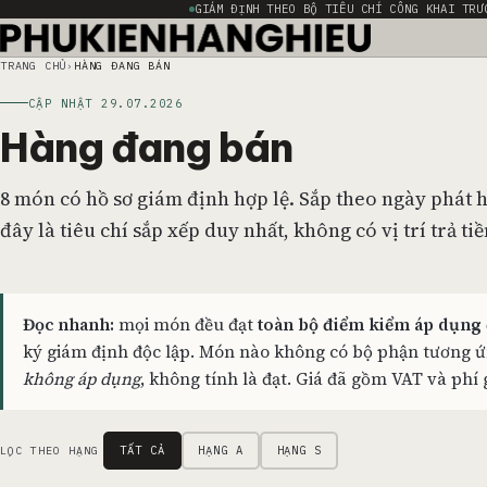
GIÁM ĐỊNH THEO BỘ TIÊU CHÍ CÔNG KHAI TRƯ
TRANG CHỦ
HÀNG ĐANG BÁN
CẬP NHẬT 29.07.2026
Hàng đang bán
8 món có hồ sơ giám định hợp lệ. Sắp theo ngày phát 
đây là tiêu chí sắp xếp duy nhất, không có vị trí trả tiề
Đọc nhanh:
mọi món đều đạt
toàn bộ điểm kiểm áp dụng
ký giám định độc lập. Món nào không có bộ phận tương ứ
không áp dụng
, không tính là đạt. Giá đã gồm VAT và phí
Danh sách sản phẩm
TẤT CẢ
HẠNG A
HẠNG S
LỌC THEO HẠNG