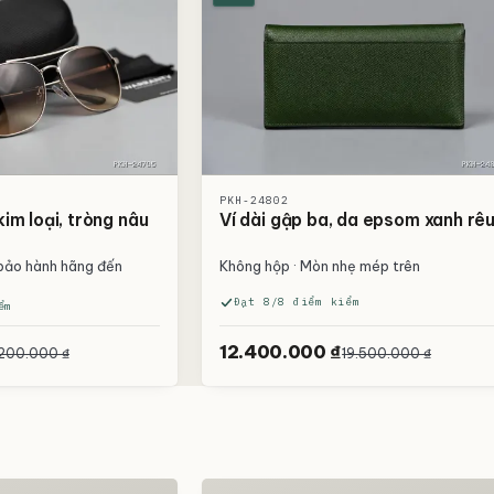
PKH-24802
im loại, tròng nâu
Ví dài gập ba, da epsom xanh rê
 bảo hành hãng đến
Không hộp · Mòn nhẹ mép trên
Đạt 8/8 điểm kiểm
ểm
12.400.000 ₫
.200.000 ₫
19.500.000 ₫