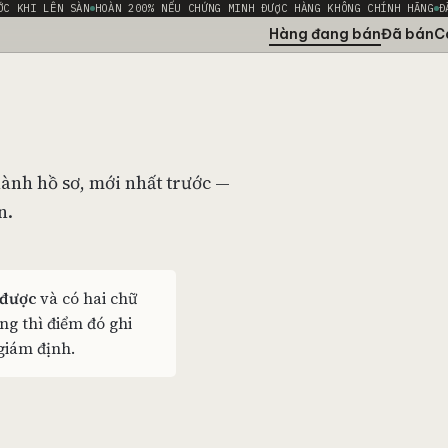
ỚC KHI LÊN SÀN
HOÀN 200% NẾU CHỨNG MINH ĐƯỢC HÀNG KHÔNG CHÍNH HÃNG
Đ
Hàng đang bán
Đã bán
C
hành hồ sơ, mới nhất trước —
n.
 được
và có hai chữ
ng thì điểm đó ghi
 giám định.